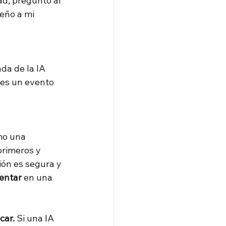
d, preguntó al 
eño a mi 
da de la IA 
 es un evento 
mo una 
primeros y 
ón es segura y 
entar
en una 
car.
Si una IA 