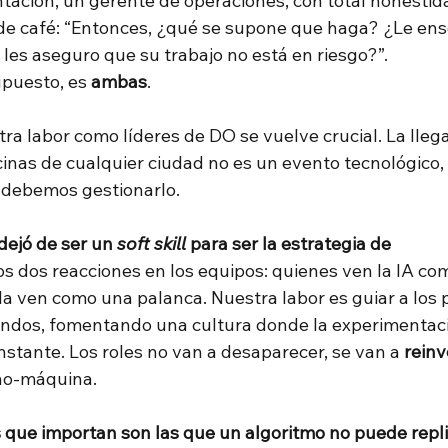
tación, un gerente de operaciones, con total honestida
de café: “Entonces, ¿qué se supone que haga? ¿Le ens
 les aseguro que su trabajo no está en riesgo?”.
upuesto, es
ambas
.
a labor como líderes de DO se vuelve crucial. La llega
cinas de cualquier ciudad no es un evento tecnológico,
, debemos gestionarlo.
dejó de ser un 
soft skill
 para ser la estrategia de 
s dos reacciones en los equipos: quienes ven la IA co
a ven como una palanca. Nuestra labor es guiar a los 
undos, fomentando una cultura donde la experimentaci
nstante. Los roles no van a desaparecer, se van a
reinv
no-máquina.
 que importan son las que un algoritmo no puede repli