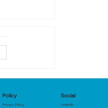
urnout no se soluciona
yoga
Policy
Social
Privacy Policy
LinkedIn