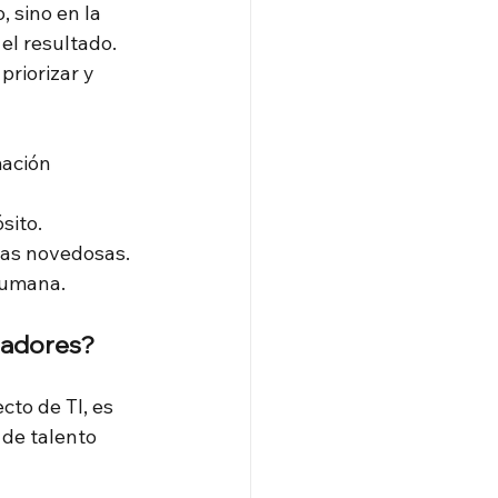
 sino en la 
el resultado. 
riorizar y 
mación 
sito.
mas novedosas.
humana.
ctadores?
to de TI, es 
 de talento 