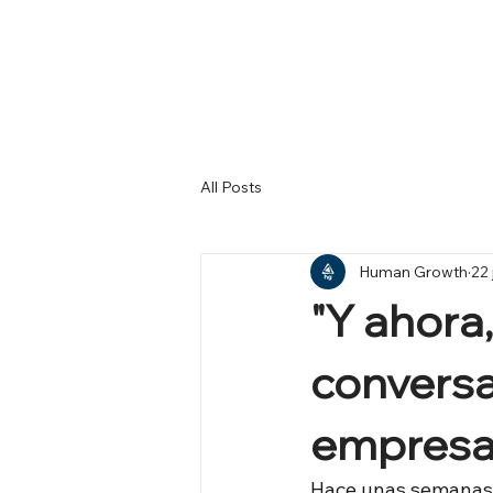
All Posts
Human Growth
22 
"Y ahora
conversa
empresa
Hace unas semanas, 