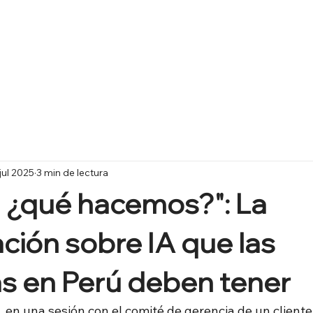
jul 2025
3 min de lectura
, ¿qué hacemos?": La
ción sobre IA que las
s en Perú deben tener
en una sesión con el comité de gerencia de un cliente,