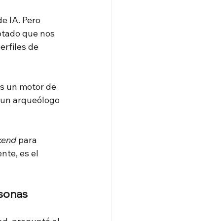
e IA. Pero 
otado que nos 
rfiles de 
es un motor de 
e un arqueólogo 
kend
para 
nte, es el 
rsonas