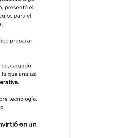
, presentó el 
ulos para el 
s.
ipo preparar 
enso, cargado 
la que analiza 
nerativa
.
re tecnología. 
o.
virtió en un 