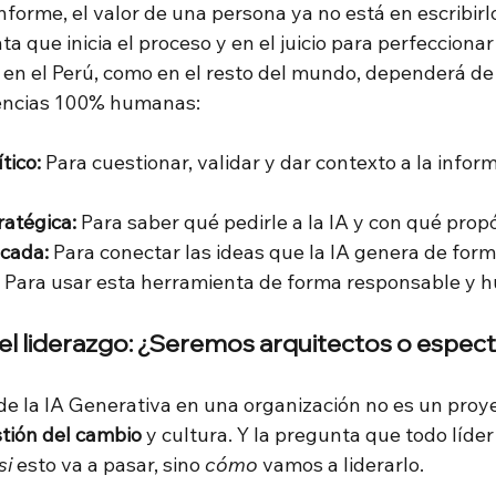
forme, el valor de una persona ya no está en escribirlo,
a que inicia el proceso y en el juicio para perfeccionar 
en el Perú, como en el resto del mundo, dependerá de p
encias 100% humanas:
tico:
 Para cuestionar, validar y dar contexto a la infor
ratégica:
 Para saber qué pedirle a la IA y con qué propó
icada:
 Para conectar las ideas que la IA genera de for
 Para usar esta herramienta de forma responsable y 
del liderazgo: ¿Seremos arquitectos o espe
e la IA Generativa en una organización no es un proyec
tión del cambio
y cultura. Y la pregunta que todo líder
si
esto va a pasar, sino
cómo
vamos a liderarlo.