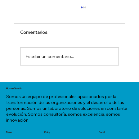
Comentarios
Escribir un comentario...
Contratas estrellas, pero tu sistema las
apaga.
Human Growth
Somos un equipo de profesionales apasionados por la
transformación de las organizaciones y el desarrollo de las
personas. Somos un laboratorio de soluciones en constante
evolución. Somos consultoría, somos excelencia, somos
innovación.
Menu
Policy
Social