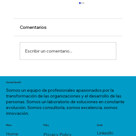
Comentarios
Escribir un comentario...
Contratas estrellas, pero tu sistema las
apaga.
Human Growth
Somos un equipo de profesionales apasionados por la
transformación de las organizaciones y el desarrollo de las
personas. Somos un laboratorio de soluciones en constante
evolución. Somos consultoría, somos excelencia, somos
innovación.
Menu
Policy
Social
LinkedIn
Home
Privacy Policy